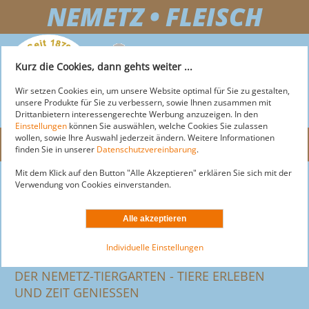
NEMETZ • FLEISCH
+43 2743 255 25
Kurz die Cookies, dann gehts weiter ...
OFFICE@NEMETZ-FLEISCH.AT
Wir setzen Cookies ein, um unsere Website optimal für Sie zu gestalten,
unsere Produkte für Sie zu verbessern, sowie Ihnen zusammen mit
Drittanbietern interessengerechte Werbung anzuzeigen. In den
Einstellungen
können Sie auswählen, welche Cookies Sie zulassen
wollen, sowie Ihre Auswahl jederzeit ändern. Weitere Informationen
Menü
finden Sie in unserer
Datenschutzvereinbarung
.
Mit dem Klick auf den Button "Alle Akzeptieren" erklären Sie sich mit der
NEMETZ-FLEISCH
Nemetz-Restaurant
Verwendung von Cookies einverstanden.
News
MARKT
ÜBER NEMETZ
Über Restaurant
AKTUELLE ANGEBOTE
LOGISTIK
ÜBER MARKT
Frühstück
Individuelle Einstellungen
Mittagsmenü & Aktionen
SORTIMENT
AKTIONEN
DOGS
ÜBER LOGISTIK
Speisenangebot
DER NEMETZ-TIERGARTEN - TIERE ERLEBEN
SERVICE
STANDORTE & ÖFFNUNGSZEITEN
Wursttorte
LEISTUNGEN
UND ZEIT GENIESSEN
MOTEL
ÜBER DOGS
Schulbuffet