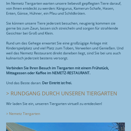
SORTIMENT
LOGISTIK-ZENTRUM
Im Nemetz Tiergarten warten unsere liebevoll gepflegten Tiere darauf,
HUNDEFUTTER
Feiern
RESTAURANT
ÜBER MOTEL
von Ihnen entdeckt zu werden: Kängurus, Kamerun-Schafe, Hasen,
Anreise
WURSTTORTE
Enten, Gänse, Hühner, ein Pfau und Schildkröten.
QUALITÄT
ZIMMER
ÜBER UNS
ÜBER RESTAURANT
Tiergarten
Sie können unsere Tiere jederzeit besuchen, neugierig kommen sie
FOTOGALERIE
gerne bis zum Zaun, lassen sich streicheln und sorgen für strahlende
FRÜHSTÜCK
ONLINE-SHOP
KONTAKT
Gesichter bei Groß und Klein.
ANREISE
MITTAGSMENÜ & AKTIONEN
STANDORTE
Rund um das Gehege erwartet Sie eine großzügige Anlage mit
Kinderspielplatz und viel Platz zum Toben, Verweilen und Genießen. Und
RESTAURANT
SPEISENANGEBOT
GESCHICHTE
weil das Nemetz Restaurant direkt daneben liegt, sind Sie bei uns auch
kulinarisch jederzeit bestens versorgt.
ENGLISH
WURSTTORTE
ZERTIFIZIERUNG
Verbinden Sie Ihren Besuch im Tiergarten mit einem Frühstück,
WISSENWERTES
Mittagessen oder Kaffee im NEMETZ-RESTAURANT.
SCHULBUFFET
OFFENE STELLEN
Und das Beste daran:
Der Eintritt ist frei.
FEIERN
IMPRESSUM
> RUNDGANG DURCH UNSEREN TIERGARTEN
ANREISE
Wir laden Sie ein, unseren Tiergarten virtuell zu entdecken!
TIERGARTEN
> Nemetz Tiergarten