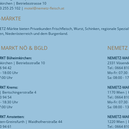
irchen | Betriebsstrasse 10
43 255 25 102 |
motel@nemetz-fleisch.at
-MÄRKTE
Z-Märkte bieten Privatkunden Frischfleisch, Wurst, Schinken, regionale Speziali
en, Niederösterreich und dem Burgenland.
 MARKT NÖ & BGLD
NEMETZ
KT Böheimkirchen:
NEMETZ-MARK
kirchen | Betriebsstraße 10
2331 Vösendo
16 94 42
Tel.: 0664 81
 - 18:00 Uhr
Mo-Fr: 07:30 
17:00 Uhr
Sa: 08:00 - 1
KT Krems:
NEMETZ-MAR
| Bertschingerstraße 4
1170 Wien | 
10 94 54
Tel.: 0664 81
 - 18:30 Uhr
Mo-Fr: 07:30 
17:00 Uhr
Sa: 08:00 - 1
KT Amstetten:
NEMETZ-MAR
ten-Greinsfurth | Waidhofnerstraße 44
1220 Wien |
10 94 61
Tel.: 0664 81