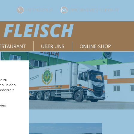
+43 2743 255 25
OFFICE@NEMETZ-FLEISCH.AT
 FLEISCH
ESTAURANT
ÜBER UNS
ONLINE-SHOP
ie zu
n. In den
ederzeit
kies