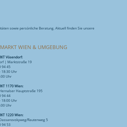
täten sowie persönliche Beratung. Aktuell finden Sie unsere
 MARKT WIEN & UMGEBUNG
T Vösendorf:
rf | Marktstraße 19
0 94 45
- 18:30 Uhr
7:00 Uhr
KT 1170 Wien:
Hernalser Hauptstraße 195
0 94 44
- 18:00 Uhr
3:00 Uhr
KT 1220 Wien:
 Dassanovskyweg/Rautenweg 5
0 94 53