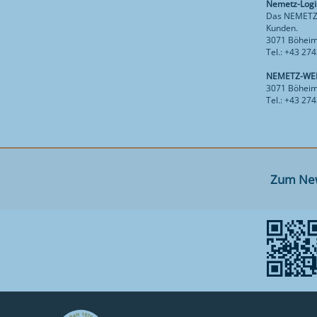
Nemetz-Logis
Das NEMETZ-L
Kunden.
3071 Böheimk
Tel.: +43 27
NEMETZ-WERK
3071 Böheim
Tel.: +43 27
Zum New