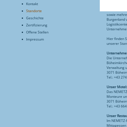
Kontakt
Die Unterne
Standorte
sowie mehre
Geschichte
Burgenland 
Logistikcen
Zertifizierung
Unternehme
Offene Stellen
Hier finden 
Impressum
unserer Stan
Unternehmen
Die Unterne
Böheimkirche
Verwaltung u
3071 Böheim
Tel.: +43 27
Unser Motel
Das NEMETZ-
Monteure und
3071 Böheimk
Tel.: +43 66
Unser Restau
Im NEMETZ-Re
Mittagessen 