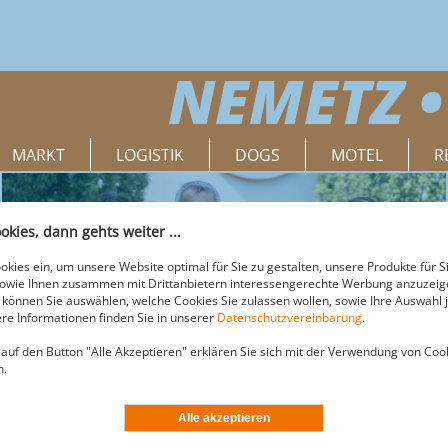
NEMETZ •
MARKT
LOGISTIK
DOGS
MOTEL
R
okies, dann gehts weiter ...
Hier finden Sie uns!
okies ein, um unsere Website optimal für Sie zu gestalten, unsere Produkte für S
sowie Ihnen zusammen mit Drittanbietern interessengerechte Werbung anzuzeige
können Sie auswählen, welche Cookies Sie zulassen wollen, sowie Ihre Auswahl j
re Informationen finden Sie in unserer
Datenschutzvereinbarung
.
 auf den Button "Alle Akzeptieren" erklären Sie sich mit der Verwendung von Coo
n.
TE VON NEMETZ - ZENTRALE, MÄRKTE,
K, RESTAURANT UND MOTEL