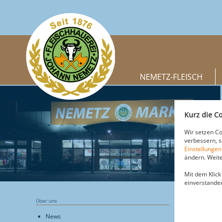
NEMETZ-FLEISCH
Kurz die Co
Wir setzen Co
verbessern, 
Einstellungen
ändern. Weite
Mit dem Klick
einverstande
Über uns
STANDOR
News
LOGISTI