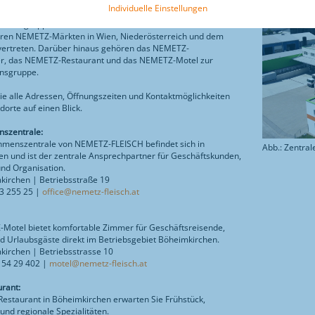
Individuelle Einstellungen
hmensgruppe NEMETZ ist mit ihrer Zentrale in Böheimkirchen
ren NEMETZ-Märkten in Wien, Niederösterreich und dem
vertreten. Darüber hinaus gehören das NEMETZ-
ter, das NEMETZ-Restaurant und das NEMETZ-Motel zur
nsgruppe.
Sie alle Adressen, Öffnungszeiten und Kontaktmöglichkeiten
dorte auf einen Blick.
szentrale:
hmenszentrale von NEMETZ-FLEISCH befindet sich in
Abb.: Zentral
n und ist der zentrale Ansprechpartner für Geschäftskunden,
nd Organisation.
kirchen | Betriebsstraße 19
43 255 25 |
office@nemetz-fleisch.at
:
Motel bietet komfortable Zimmer für Geschäftsreisende,
 Urlaubsgäste direkt im Betriebsgebiet Böheimkirchen.
irchen | Betriebsstrasse 10
4 54 29 402 |
motel@nemetz-fleisch.at
rant:
staurant in Böheimkirchen erwarten Sie Frühstück,
und regionale Spezialitäten.